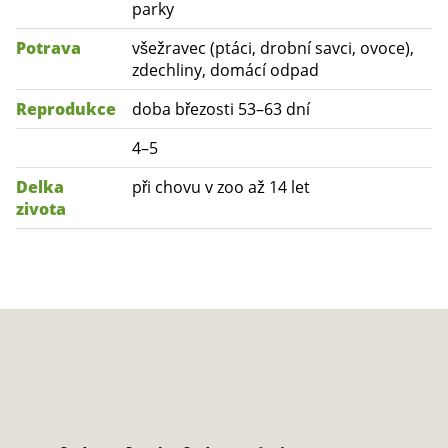
parky
Potrava
všežravec (ptáci, drobní savci, ovoce),
zdechliny, domácí odpad
Reprodukce
doba březosti 53–63 dní
4–5
Delka
při chovu v zoo až 14 let
zivota