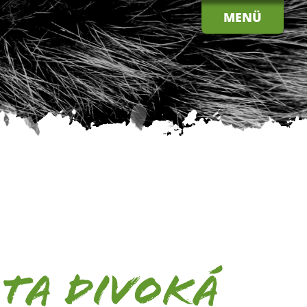
MENÜ
ata divoká