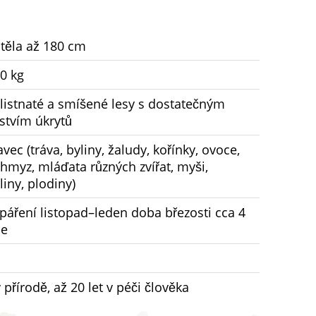
 těla až 180 cm
0 kg
 listnaté a smíšené lesy s dostatečným
tvím úkrytů
vec (tráva, byliny, žaludy, kořínky, ovoce,
, hmyz, mláďata různých zvířat, myši,
liny, plodiny)
páření listopad–leden doba březosti cca 4
ce
v přírodě, až 20 let v péči člověka