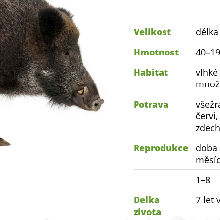
Velikost
délka
Hmotnost
40–19
Habitat
vlhké
množs
Potrava
všežra
červi
zdech
Reprodukce
doba 
měsí
1–8
Delka
7 let 
zivota