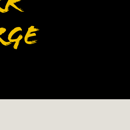
rk
rge