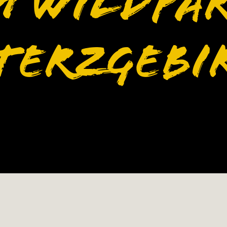
m Wildpa
terzgebi