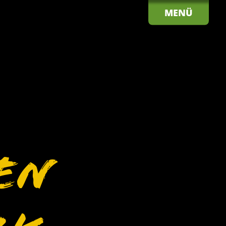
MENÜ
en