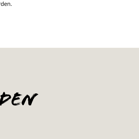
rden.
 den