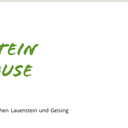
tein
ause
schen Lauenstein und Geising