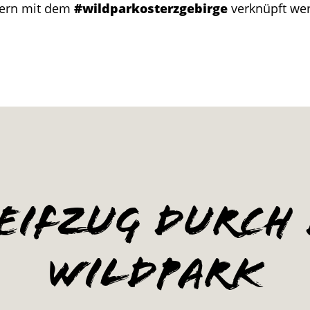
gern mit dem
#wildparkosterzgebirge
verknüpft we
eifzug durch
Wildpark