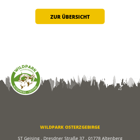
ZUR ÜBERSICHT
WILDPARK OSTERZGEBIRGE
ST Geising . Dresdner Straße 37 . 01778 Altenberg